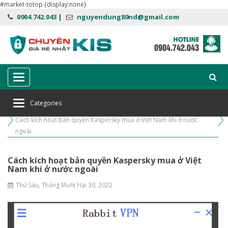
#market-totop {display:none}
0904.742.043
|
nguyendung89nd@gmail.com
Categories
Categories
Home
Hướng dẫn sử dụng
Cách kích hoạt bản quyền Kaspersky mua ở Việt Nam khi ở nước
ngoài
Cách kích hoạt bản quyền Kaspersky mua ở Việt
Nam khi ở nước ngoài
Thứ Sáu, Tháng Mười Hai 30, 2022