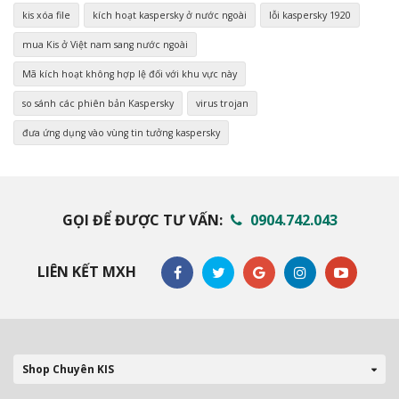
kis xóa file
kích hoạt kaspersky ở nước ngoài
lỗi kaspersky 1920
mua Kis ở Việt nam sang nước ngoài
Mã kích hoạt không hợp lệ đối với khu vực này
so sánh các phiên bản Kaspersky
virus trojan
đưa ứng dụng vào vùng tin tưởng kaspersky
GỌI ĐỂ ĐƯỢC TƯ VẤN:
0904.742.043
LIÊN KẾT MXH
Shop Chuyên KIS