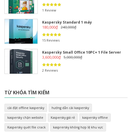
1 Review
Kaspersky Standard 1 máy
180,000
₫
240,000
₫
15 Reviews
Kaspersky Small Office 10PC+ 1 File Server
3,600,000
₫
5,000,000
₫
2 Reviews
TỪ KHÓA TÌM KIẾM
cài đặt offline kaspersky
hướng dẫn cài kaspersky
kaspersky chặn website
Kaspersky giá rẻ
kaspersky offline
Kaspersky quét file crack
kasprersky không hợp lệ khu vực