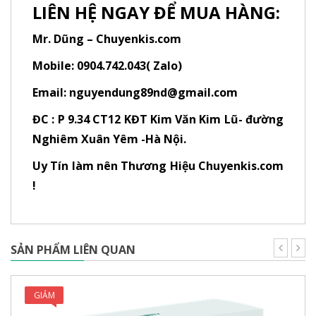
LIÊN HỆ NGAY ĐỂ MUA HÀNG:
Mr. Dũng – Chuyenkis.com
Mobile: 0904.742.043( Zalo)
Email: nguyendung89nd@gmail.com
ĐC : P 9.34 CT12 KĐT Kim Văn Kim Lũ- đường
Nghiêm Xuân Yêm -Hà Nội.
Uy Tín làm nên Thương Hiệu Chuyenkis.com
!
Toàn
–
16 Tháng Ba, 2024
Được xếp
hạng
5
5
Key chuẩn, giá ok.
sao
SẢN PHẨM LIÊN QUAN
GIẢM
Mr Đam
–
16 Tháng Ba, 2024
Được xếp
GIÁ!