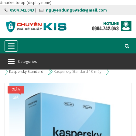
#market-totop {display:none}
0904.742.043
|
nguyendung89nd@gmail.com
Categories
Categories
Home
Phần mềm diệt virus Kaspersky
Kaspersky Standard
Kaspersky Standard 10 máy
GIẢM
GIÁ!