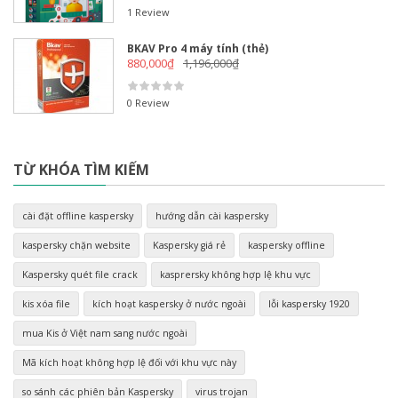
1 Review
BKAV Pro 4 máy tính (thẻ)
880,000
₫
1,196,000
₫
0 Review
TỪ KHÓA TÌM KIẾM
cài đặt offline kaspersky
hướng dẫn cài kaspersky
kaspersky chặn website
Kaspersky giá rẻ
kaspersky offline
Kaspersky quét file crack
kasprersky không hợp lệ khu vực
kis xóa file
kích hoạt kaspersky ở nước ngoài
lỗi kaspersky 1920
mua Kis ở Việt nam sang nước ngoài
Mã kích hoạt không hợp lệ đối với khu vực này
so sánh các phiên bản Kaspersky
virus trojan