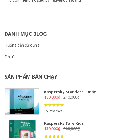
0 Comment
Posted By
nguyendung89nd
DANH MỤC BLOG
Hướng dẫn sử dụng
Tin tức
SẢN PHẨM BÁN CHẠY
Kaspersky Standard 1 máy
180,000
₫
240,000
₫
15 Reviews
Kaspersky Safe Kids
150,000
₫
200,000
₫