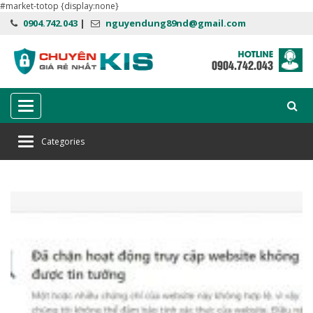
#market-totop {display:none}
0904.742.043
|
nguyendung89nd@gmail.com
Categories
Categories
Home
kaspersky chặn website