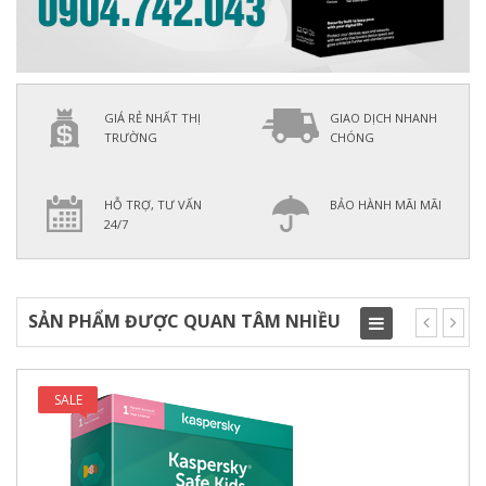
GIÁ RẺ NHẤT THỊ
GIAO DỊCH NHANH
TRƯỜNG
CHÓNG
HỖ TRỢ, TƯ VẤN
BẢO HÀNH MÃI MÃI
24/7
SẢN PHẨM ĐƯỢC QUAN TÂM NHIỀU
Toggle
navigation
SALE