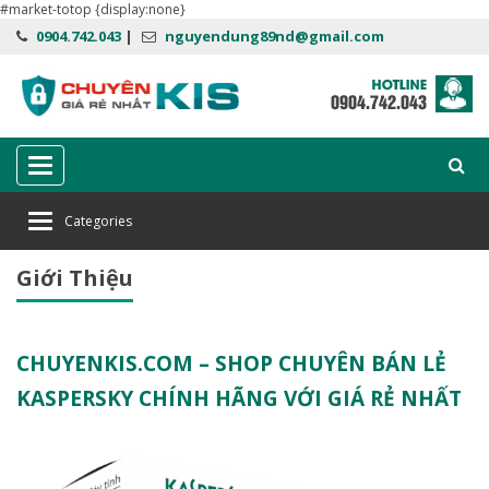
#market-totop {display:none}
0904.742.043
|
nguyendung89nd@gmail.com
Categories
Categories
Home
Giới Thiệu
Giới Thiệu
CHUYENKIS.COM – SHOP CHUYÊN BÁN LẺ
KASPERSKY CHÍNH HÃNG VỚI GIÁ RẺ NHẤT