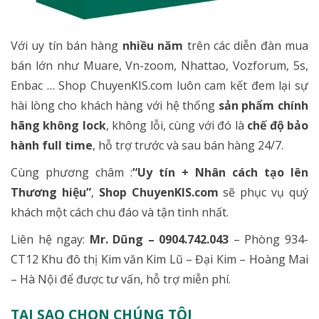
Với uy tín bán hàng
nhiều năm
trên các diễn đàn mua
bán lớn như Muare, Vn-zoom, Nhattao, Vozforum, 5s,
Enbac … Shop ChuyenKIS.com luôn cam kết đem lại sự
hài lòng cho khách hàng với hệ thống
sản phẩm chính
hãng không lock
, không lỗi, cùng với đó là
chế độ bảo
hành full time
, hỗ trợ trước và sau bán hàng 24/7.
Cùng phương châm :
“Uy tín + Nhân cách tạo lên
Thương hiệu”
,
Shop ChuyenKIS.com
sẽ phục vụ quý
khách một cách chu đáo và tận tình nhất.
Liên hệ ngay:
Mr. Dũng – 0904.742.043
– Phòng 934-
CT12 Khu đô thị Kim văn Kim Lũ – Đại Kim – Hoàng Mai
– Hà Nội để được tư vấn, hỗ trợ miễn phí.
TẠI SAO CHỌN CHÚNG TÔI