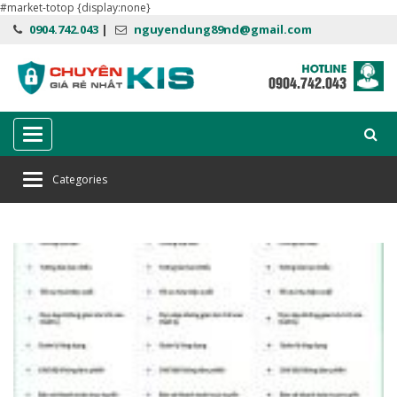
#market-totop {display:none}
0904.742.043
|
nguyendung89nd@gmail.com
Categories
Categories
Home
so sánh các phiên bản Kaspersky