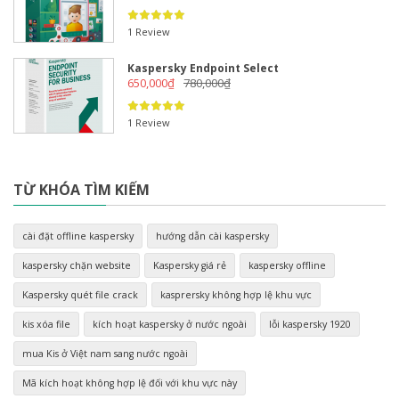
1 Review
Kaspersky Endpoint Select
650,000
₫
780,000
₫
1 Review
TỪ KHÓA TÌM KIẾM
cài đặt offline kaspersky
hướng dẫn cài kaspersky
kaspersky chặn website
Kaspersky giá rẻ
kaspersky offline
Kaspersky quét file crack
kasprersky không hợp lệ khu vực
kis xóa file
kích hoạt kaspersky ở nước ngoài
lỗi kaspersky 1920
mua Kis ở Việt nam sang nước ngoài
Mã kích hoạt không hợp lệ đối với khu vực này