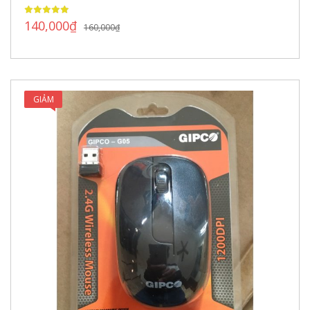
140,000
₫
160,000
₫
GIẢM
GIÁ!