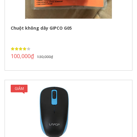
Chuột không dây GIPCO G05
100,000
₫
130,000
₫
GIẢM
GIÁ!