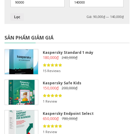
Lọc
Giá:
90,000₫
—
140,000₫
SẢN PHẨM GIẢM GIÁ
Kaspersky Standard 1 máy
180,000
₫
240,000
₫
15 Reviews
Kaspersky Safe Kids
150,000
₫
200,000
₫
1 Review
Kaspersky Endpoint Select
650,000
₫
780,000
₫
1 Review