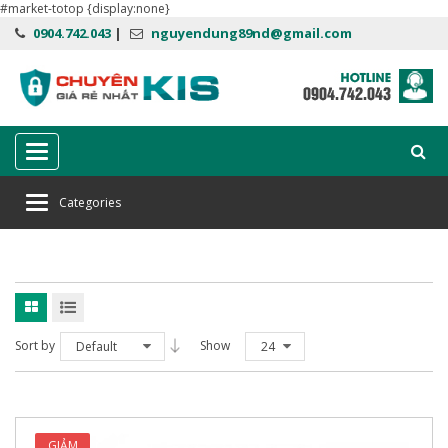
#market-totop {display:none}
0904.742.043
|
nguyendung89nd@gmail.com
Categories
Categories
Home
Phụ kiện máy tính
Sort by
Show
Default
24
GIẢM