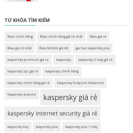
TỪ KHÓA TÌM KIẾM
Bkav chính hãng
Bkav chính hãng giá rẻ nhất
Bkav giá rẻ
Bkav giá rẻ nhất
Bkav Mobile giá tốt
gia hạn kaspersky plus
kaspereky premium gia re
kaspersky
kaspersky 3 máy giá rẻ
kaspersky 3pc giá rẻ
kaspersky chính hãng
kaspersky chính hãng giá rẻ
Kaspersky Endpoint Advanced
Kaspersky enpoint
kaspersky giá rẻ
kaspersky internet security giá rẻ
kaspersky key
kaspersky plus
kaspersky plus 1 máy