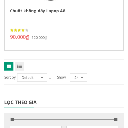
Chuôt không dây Lapop A8
90,000
₫
120,000
₫
Sort by
Show
Default
24
LỌC THEO GIÁ