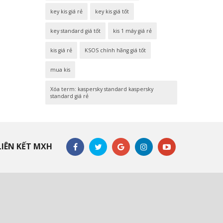
key kis giá rẻ
key kis giá tốt
key standard giá tốt
kis 1 máy giá rẻ
kis giá rẻ
KSOS chính hãng giá tốt
mua kis
Xóa term: kaspersky standard kaspersky
standard giá rẻ
LIÊN KẾT MXH