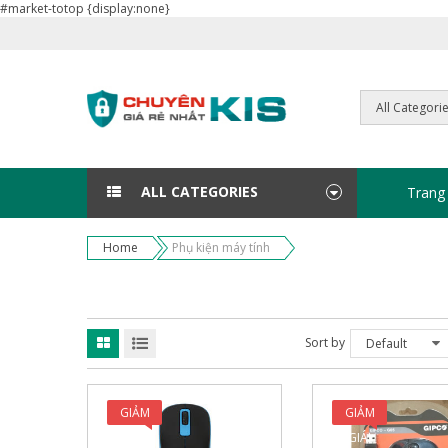
#market-totop {display:none}
ALL CATEGORIES
Trang
Home
Phụ kiện máy tính
Sort by
Default
GIẢM
GIẢM
GIÁ!
GIÁ!