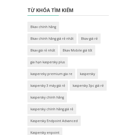
TỪ KHÓA TÌM KIẾM
Bkav chính hãng
Bkav chính hãng giá rẻ nhất
Bkav giá rẻ
Bkav giá rẻ nhất
Bkav Mobile giá tốt
gia hạn kaspersky plus
kaspereky premium gia re
kaspersky
kaspersky 3 máy giá rẻ
kaspersky 3pc giá rẻ
kaspersky chính hãng
kaspersky chính hãng giá rẻ
Kaspersky Endpoint Advanced
Kaspersky enpoint