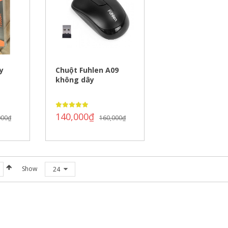
y
Chuột Fuhlen A09
không dây
140,000
₫
000
₫
160,000
₫
Show
24