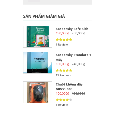
SẢN PHẨM GIẢM GIÁ
Kaspersky Safe Kids
150,000
₫
200,000
₫
1 Review
Kaspersky Standard 1
máy
180,000
₫
240,000
₫
15 Reviews
Chuột không dây
GIPCO G05
100,000
₫
130,000
₫
1 Review