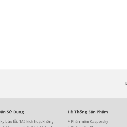
ẫn Sử Dụng
Hệ Thống Sản Phẩm
ky báo lỗi: “Mã kích hoạt không
Phần mềm Kaspersky