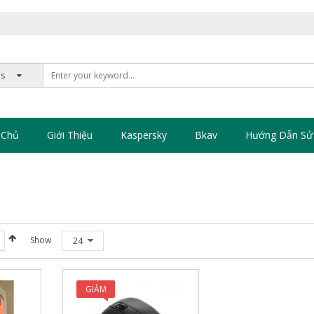
 Chủ
Giới Thiệu
Kaspersky
Bkav
Hướng Dẫn Sử
Show
24
GIẢM
GIÁ!