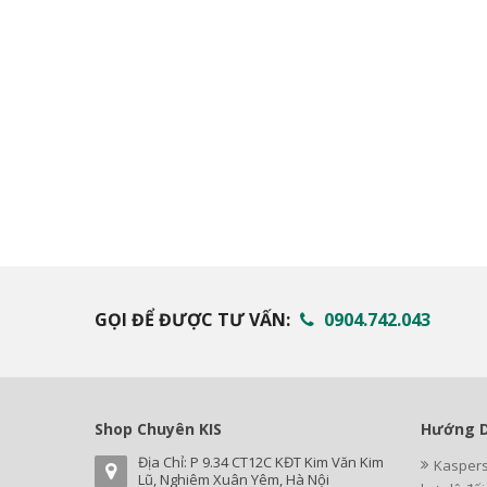
GỌI ĐỂ ĐƯỢC TƯ VẤN:
0904.742.043
Shop Chuyên KIS
Hướng D
Địa Chỉ: P 9.34 CT12C KĐT Kim Văn Kim
Kaspers
Lũ, Nghiêm Xuân Yêm, Hà Nội