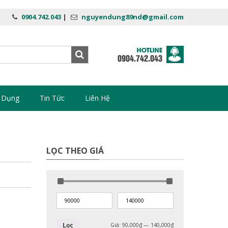
0904.742.043
|
nguyendung89nd@gmail.com
 Dụng
Tin Tức
Liên Hệ
LỌC THEO GIÁ
Lọc
Giá:
90,000₫
—
140,000₫