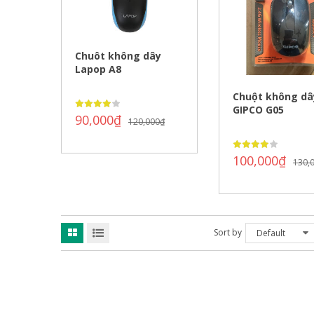
Chuôt không dây
Lapop A8
Chuột không dâ
GIPCO G05
90,000
₫
120,000
₫
100,000
₫
130,
Sort by
Default