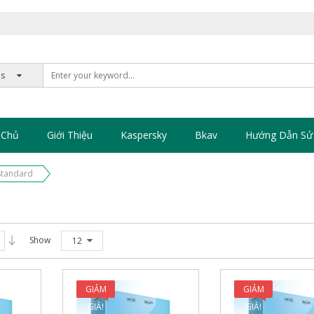
 Chủ
Giới Thiệu
Kaspersky
Bkav
Hướng Dẫn Sử
Standard
Show
12
GIẢM
GIẢM
GIÁ!
GIÁ!