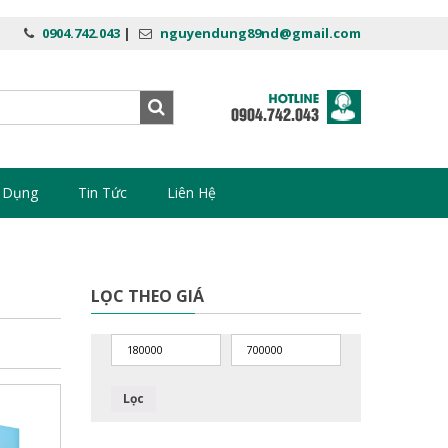
0904.742.043
|
nguyendung89nd@gmail.com
 Dụng
Tin Tức
Liên Hệ
LỌC THEO GIÁ
Lọc