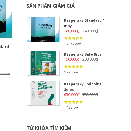
SẢN PHẨM GIẢM GIÁ
Kaspersky Standard 1
máy
180,000
₫
240,000
₫
15 Reviews
dard
Kaspersky Safe Kids
150,000
₫
200,000
₫
1 Review
0,000
₫
Kaspersky Endpoint
Select
650,000
₫
780,000
₫
1 Review
TỪ KHÓA TÌM KIẾM