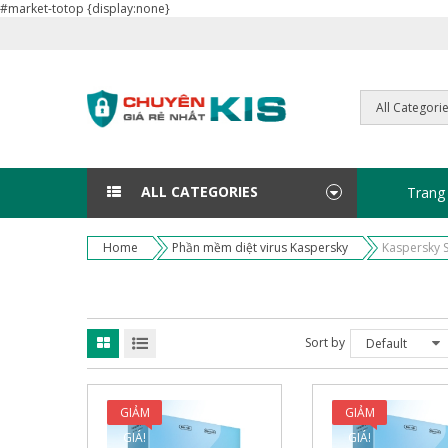
#market-totop {display:none}
ALL CATEGORIES
Trang
Home
Phần mềm diệt virus Kaspersky
Kaspersky 
Sort by
Default
GIẢM
GIẢM
GIÁ!
GIÁ!