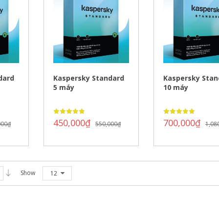
dard
Kaspersky Standard
Kaspersky Stan
5 máy
10 máy
450,000
₫
700,000
₫
000
₫
550,000
₫
1,08
Show
12