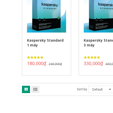
Kaspersky Standard
Kaspersky Stan
1 máy
3 máy
180,000
₫
330,000
₫
240,000
₫
430,
Sort by
Default