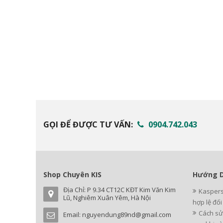
GỌI ĐỂ ĐƯỢC TƯ VẤN:
0904.742.043
Shop Chuyên KIS
Hướng D
Địa Chỉ: P 9.34 CT12C KĐT Kim Văn Kim
Kaspers
Lũ, Nghiêm Xuân Yêm, Hà Nội
hợp lệ đố
Cách sử
Email:
nguyendung89nd@gmail.com