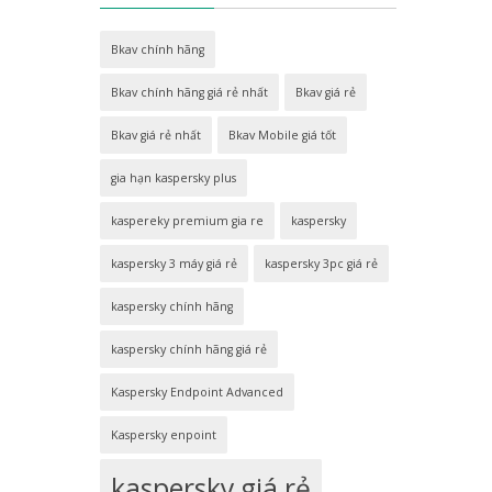
Bkav chính hãng
Bkav chính hãng giá rẻ nhất
Bkav giá rẻ
Bkav giá rẻ nhất
Bkav Mobile giá tốt
gia hạn kaspersky plus
kaspereky premium gia re
kaspersky
kaspersky 3 máy giá rẻ
kaspersky 3pc giá rẻ
kaspersky chính hãng
kaspersky chính hãng giá rẻ
Kaspersky Endpoint Advanced
Kaspersky enpoint
kaspersky giá rẻ