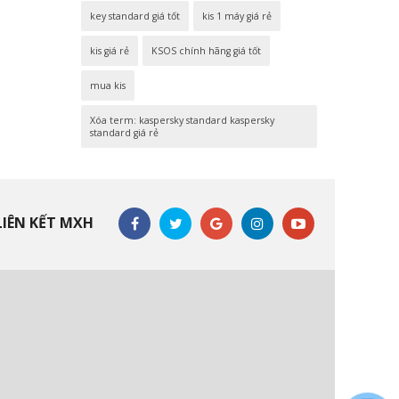
key standard giá tốt
kis 1 máy giá rẻ
kis giá rẻ
KSOS chính hãng giá tốt
mua kis
Xóa term: kaspersky standard kaspersky
standard giá rẻ
LIÊN KẾT MXH