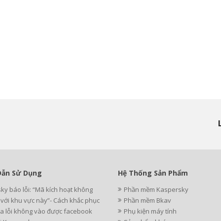
ẫn Sử Dụng
Hệ Thống Sản Phẩm
ky báo lỗi: “Mã kích hoạt không
Phần mềm Kaspersky
i với khu vực này”- Cách khắc phục
Phần mềm Bkav
a lỗi không vào được facebook
Phụ kiện máy tính