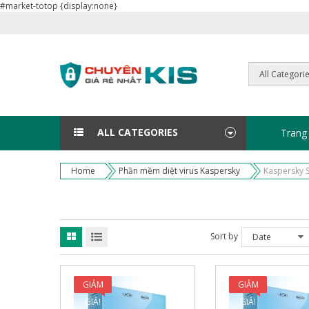
#market-totop {display:none}
ALL CATEGORIES
Trang
Home
Phần mềm diệt virus Kaspersky
Kaspersky 
Sort by
Date
GIẢM
GIẢM
GIÁ!
GIÁ!