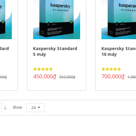
dard
Kaspersky Standard
Kaspersky Stan
5 máy
10 máy
450,000
₫
700,000
₫
000
₫
550,000
₫
1,08
Show
24