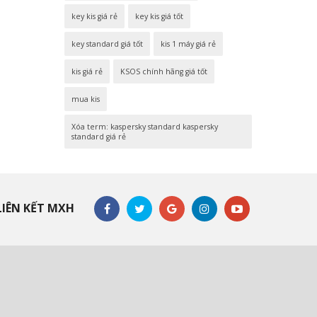
key kis giá rẻ
key kis giá tốt
key standard giá tốt
kis 1 máy giá rẻ
kis giá rẻ
KSOS chính hãng giá tốt
mua kis
Xóa term: kaspersky standard kaspersky
standard giá rẻ
LIÊN KẾT MXH