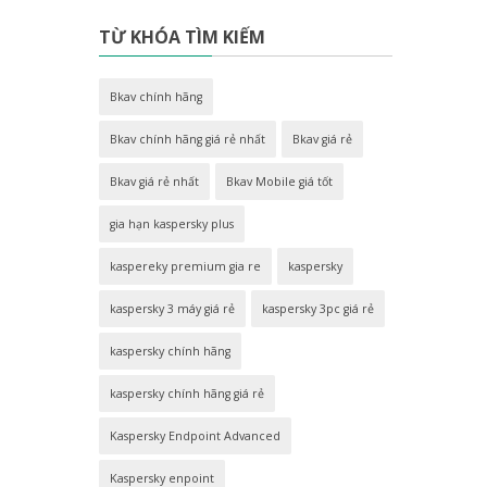
TỪ KHÓA TÌM KIẾM
Bkav chính hãng
Bkav chính hãng giá rẻ nhất
Bkav giá rẻ
Bkav giá rẻ nhất
Bkav Mobile giá tốt
gia hạn kaspersky plus
kaspereky premium gia re
kaspersky
kaspersky 3 máy giá rẻ
kaspersky 3pc giá rẻ
kaspersky chính hãng
kaspersky chính hãng giá rẻ
Kaspersky Endpoint Advanced
Kaspersky enpoint