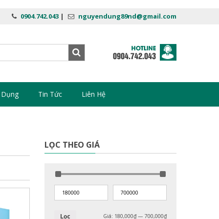
0904.742.043
|
nguyendung89nd@gmail.com
 Dụng
Tin Tức
Liên Hệ
LỌC THEO GIÁ
Lọc
Giá:
180,000₫
—
700,000₫