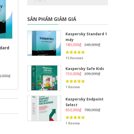
SẢN PHẨM GIẢM GIÁ
Kaspersky Standard 1
máy
180,000
₫
240,000
₫
dard
15 Reviews
Kaspersky Safe Kids
150,000
₫
200,000
₫
0,000
₫
1 Review
Kaspersky Endpoint
Select
650,000
₫
780,000
₫
1 Review