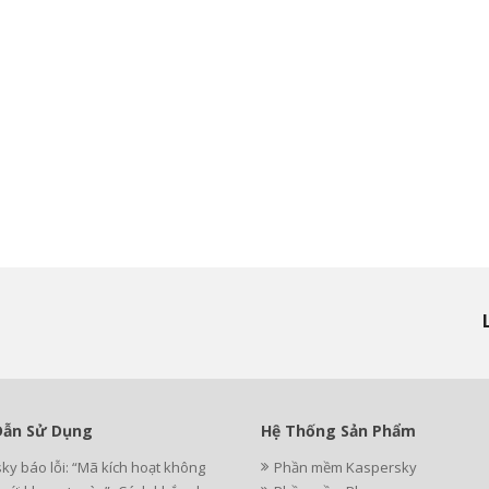
ẫn Sử Dụng
Hệ Thống Sản Phẩm
ky báo lỗi: “Mã kích hoạt không
Phần mềm Kaspersky