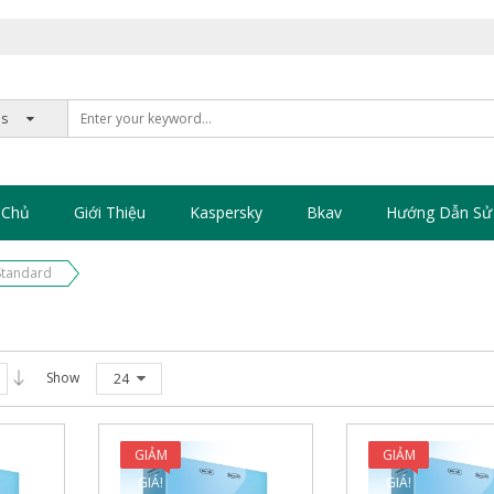
 Chủ
Giới Thiệu
Kaspersky
Bkav
Hướng Dẫn Sử
Standard
Show
24
GIẢM
GIẢM
GIÁ!
GIÁ!