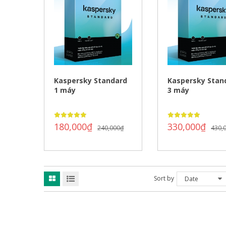
Kaspersky Standard
Kaspersky Stan
1 máy
3 máy
180,000
₫
330,000
₫
240,000
₫
430,
Sort by
Date