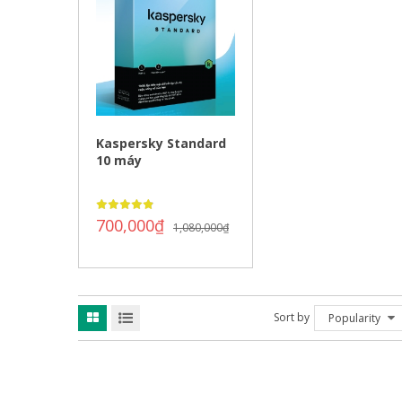
Kaspersky Standard
10 máy
700,000
₫
1,080,000
₫
Sort by
Popularity