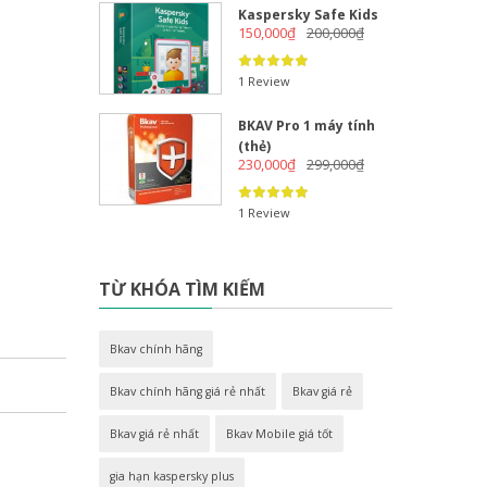
Kaspersky Safe Kids
150,000
₫
200,000
₫
1 Review
BKAV Pro 1 máy tính
(thẻ)
230,000
₫
299,000
₫
1 Review
TỪ KHÓA TÌM KIẾM
Bkav chính hãng
Bkav chính hãng giá rẻ nhất
Bkav giá rẻ
Bkav giá rẻ nhất
Bkav Mobile giá tốt
gia hạn kaspersky plus