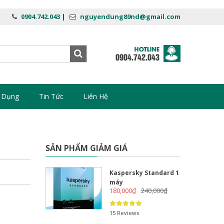
0904.742.043
|
nguyendung89nd@gmail.com
 Dụng
Tin Tức
Liên Hệ
SẢN PHẨM GIẢM GIÁ
Kaspersky Standard 1
máy
180,000
₫
240,000
₫
15 Reviews