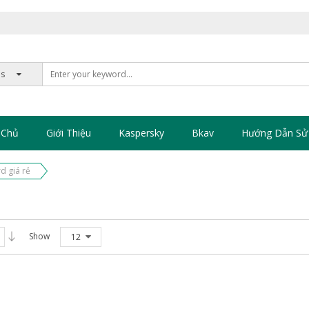
 Chủ
Giới Thiệu
Kaspersky
Bkav
Hướng Dẫn Sử
d giá rẻ
Show
12