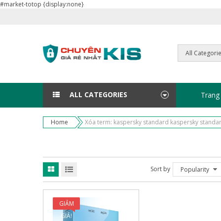
#market-totop {display:none}
ALL CATEGORIES
Trang
Home
Xóa term: kaspersky standard kaspersky standar
Sort by
Popularity
GIẢM
GIÁ!