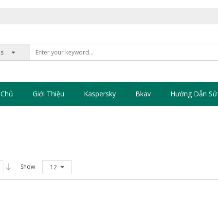
 Chủ
Giới Thiệu
Kaspersky
Bkav
Hướng Dẫn Sử
Show
12