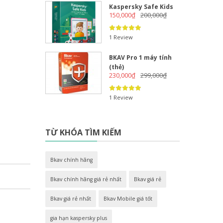
Kaspersky Safe Kids
150,000
₫
200,000
₫
1 Review
BKAV Pro 1 máy tính
(thẻ)
230,000
₫
299,000
₫
1 Review
TỪ KHÓA TÌM KIẾM
Bkav chính hãng
Bkav chính hãng giá rẻ nhất
Bkav giá rẻ
Bkav giá rẻ nhất
Bkav Mobile giá tốt
gia hạn kaspersky plus