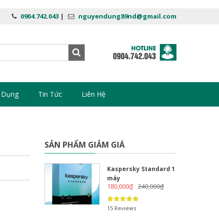
0904.742.043
|
nguyendung89nd@gmail.com
 Dụng
Tin Tức
Liên Hệ
SẢN PHẨM GIẢM GIÁ
Kaspersky Standard 1
máy
180,000
₫
240,000
₫
15 Reviews