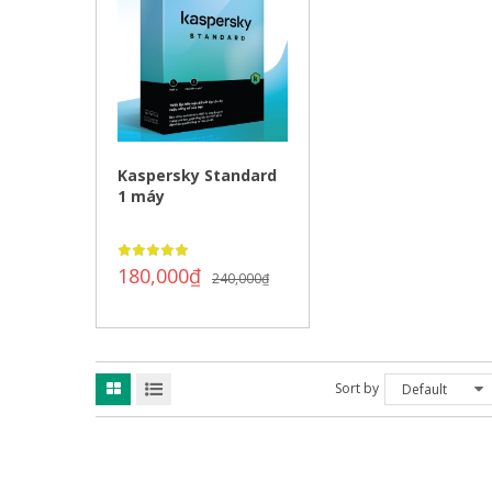
Kaspersky Standard
1 máy
180,000
₫
240,000
₫
Sort by
Default