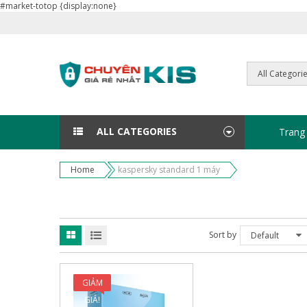
#market-totop {display:none}
ALL CATEGORIES
Trang
Home
kaspersky standard 1 máy
Sort by
Default
GIẢM
GIÁ!