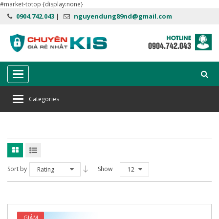
#market-totop {display:none}
0904.742.043
|
nguyendung89nd@gmail.com
Categories
Categories
Home
kaspersky plus
Sort by
Show
Rating
12
GIẢM