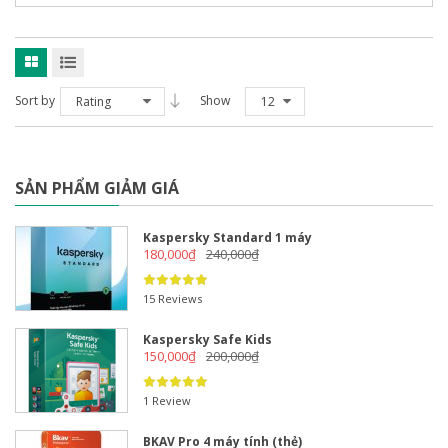
Sort by
Show
Rating
12
SẢN PHẨM GIẢM GIÁ
Kaspersky Standard 1 máy
180,000
₫
240,000
₫
15 Reviews
Kaspersky Safe Kids
150,000
₫
200,000
₫
1 Review
BKAV Pro 4 máy tính (thẻ)