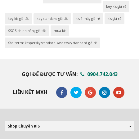
key kis giá rẻ
key kis giá tốt
key standard giá tốt
kis 1 máy giá rẻ
kis giá rẻ
KSOS chính hãng giá tốt
mua kis
Xóa term: kaspersky standard kaspersky standard giá rẻ
GỌI ĐỂ ĐƯỢC TƯ VẤN:
0904.742.043
LIÊN KẾT MXH
Shop Chuyên KIS