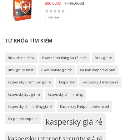
880,000
₫
1,196,000
₫
0 Review
TỪ KHÓA TÌM KIẾM
Bkav chính hãng
Bkav chính hãng giá rẻ nhất
Bkav giá rẻ
Bkav giá rẻ nhất
Bkav Mobile giá tốt
gia hạn kaspersky plus
kaspereky premium gia re
kaspersky
kaspersky 3 máy giá rẻ
kaspersky 3pc giá rẻ
kaspersky chính hãng
kaspersky chính hãng giá rẻ
Kaspersky Endpoint Advanced
Kaspersky enpoint
kaspersky giá rẻ
kaspersky internet security giá rẻ