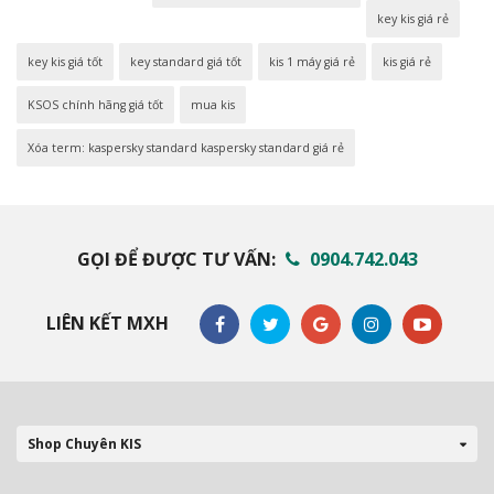
key kis giá rẻ
key kis giá tốt
key standard giá tốt
kis 1 máy giá rẻ
kis giá rẻ
KSOS chính hãng giá tốt
mua kis
Xóa term: kaspersky standard kaspersky standard giá rẻ
GỌI ĐỂ ĐƯỢC TƯ VẤN:
0904.742.043
LIÊN KẾT MXH
Shop Chuyên KIS