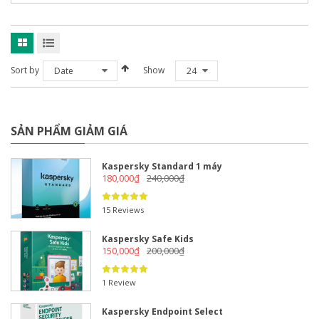
Sort by
Show
Date
24
SẢN PHẨM GIẢM GIÁ
Kaspersky Standard 1 máy
180,000
₫
240,000
₫
15 Reviews
Kaspersky Safe Kids
150,000
₫
200,000
₫
1 Review
Kaspersky Endpoint Select