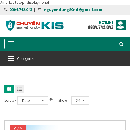
#market-totop {display:none}
0904.742.043
|
nguyendung89nd@gmail.com
Categories
Categories
Home
gia hạn kaspersky plus
Sort by
Show
Date
24
GIẢM