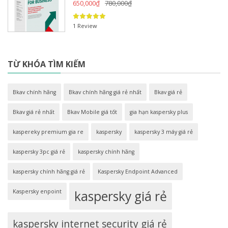
650,000
₫
780,000
₫
1 Review
TỪ KHÓA TÌM KIẾM
Bkav chính hãng
Bkav chính hãng giá rẻ nhất
Bkav giá rẻ
Bkav giá rẻ nhất
Bkav Mobile giá tốt
gia hạn kaspersky plus
kaspereky premium gia re
kaspersky
kaspersky 3 máy giá rẻ
kaspersky 3pc giá rẻ
kaspersky chính hãng
kaspersky chính hãng giá rẻ
Kaspersky Endpoint Advanced
Kaspersky enpoint
kaspersky giá rẻ
kaspersky internet security giá rẻ