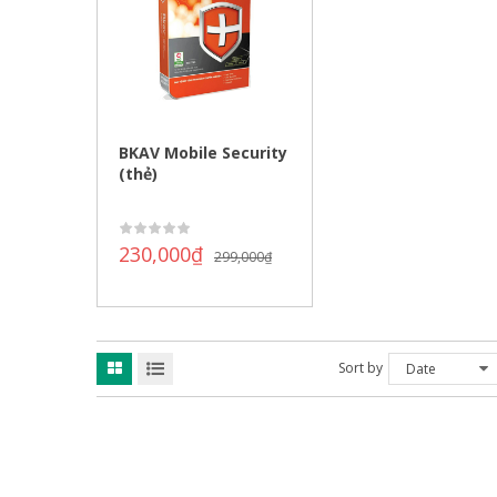
BKAV Mobile Security
(thẻ)
230,000
₫
299,000
₫
Sort by
Date