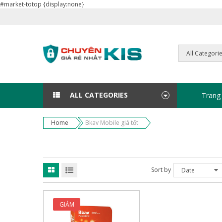
#market-totop {display:none}
ALL CATEGORIES
Trang
Home
Bkav Mobile giá tốt
Sort by
Date
GIẢM
GIÁ!