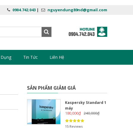
0904.742.043
|
nguyendung89nd@gmail.com
 Dụng
Tin Tức
Liên Hệ
SẢN PHẨM GIẢM GIÁ
Kaspersky Standard 1
máy
180,000
₫
240,000
₫
15 Reviews