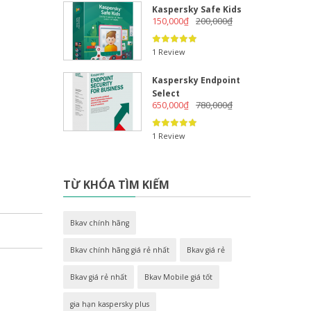
Kaspersky Safe Kids
150,000
₫
200,000
₫
1 Review
Kaspersky Endpoint
Select
650,000
₫
780,000
₫
1 Review
TỪ KHÓA TÌM KIẾM
Bkav chính hãng
Bkav chính hãng giá rẻ nhất
Bkav giá rẻ
Bkav giá rẻ nhất
Bkav Mobile giá tốt
gia hạn kaspersky plus