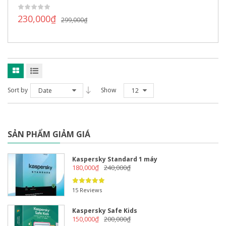
230,000
₫
299,000
₫
Sort by
Show
Date
12
SẢN PHẨM GIẢM GIÁ
Kaspersky Standard 1 máy
180,000
₫
240,000
₫
15 Reviews
Kaspersky Safe Kids
150,000
₫
200,000
₫