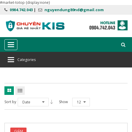
#market-totop {display:none}
0904.742.043
|
nguyendung89nd@gmail.com
Categories
Categories
Home
Bkav Mobile giá tốt
Sort by
Show
Date
12
GIẢM