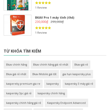
1 Review
BKAV Pro 1 máy tính (thẻ)
230,000
₫
299,000
₫
1 Review
TỪ KHÓA TÌM KIẾM
Bkav chính hãng
Bkav chính hãng giá rẻ nhất
Bkav giá rẻ
Bkav giá rẻ nhất
Bkav Mobile giá tốt
gia hạn kaspersky plus
kaspereky premium gia re
kaspersky
kaspersky 3 máy giá rẻ
kaspersky 3pc giá rẻ
kaspersky chính hãng
kaspersky chính hãng giá rẻ
Kaspersky Endpoint Advanced