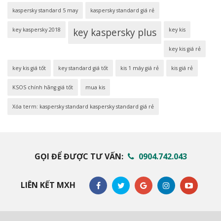
kaspersky standard 5 may
kaspersky standard giá rẻ
key kaspersky 2018
key kaspersky plus
key kis
key kis giá rẻ
key kis giá tốt
key standard giá tốt
kis 1 máy giá rẻ
kis giá rẻ
KSOS chính hãng giá tốt
mua kis
Xóa term: kaspersky standard kaspersky standard giá rẻ
GỌI ĐỂ ĐƯỢC TƯ VẤN:
0904.742.043
LIÊN KẾT MXH