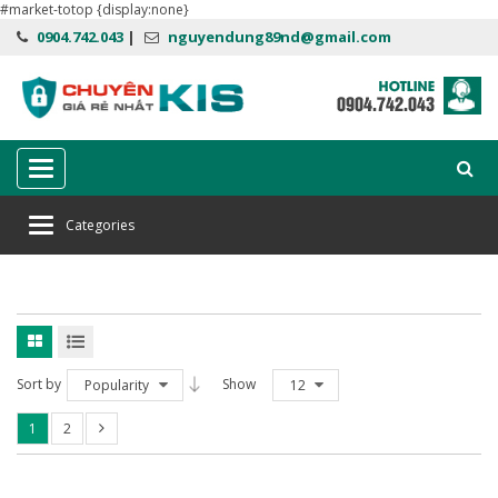
#market-totop {display:none}
0904.742.043
|
nguyendung89nd@gmail.com
Categories
Categories
Home
Phần mềm diệt virus Kaspersky
Sort by
Show
Popularity
12
1
2