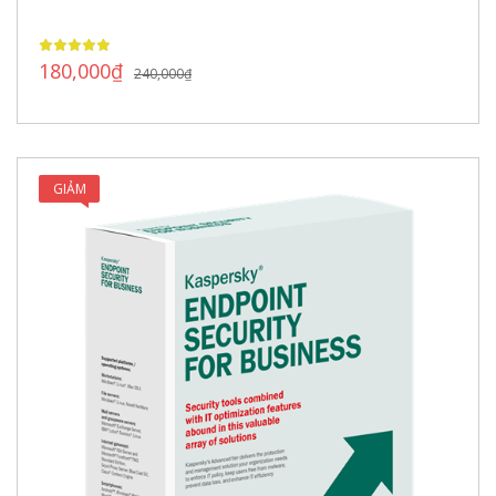
180,000
₫
240,000
₫
GIẢM
GIÁ!