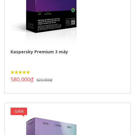
Kaspersky Premium 3 máy
580,000
₫
820,000
₫
GIẢM
GIÁ!