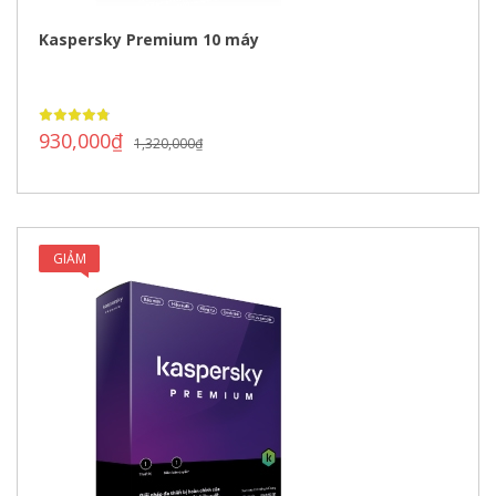
Kaspersky Premium 10 máy
930,000
₫
1,320,000
₫
GIẢM
GIÁ!