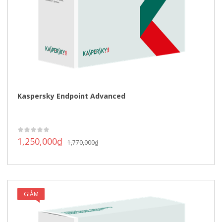
Kaspersky Endpoint Advanced
1,250,000
₫
1,770,000
₫
GIẢM
GIÁ!