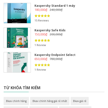
Kaspersky Standard 1 máy
180,000
₫
240,000
₫
15 Reviews
Kaspersky Safe Kids
150,000
₫
200,000
₫
1 Review
Kaspersky Endpoint Select
650,000
₫
780,000
₫
1 Review
TỪ KHÓA TÌM KIẾM
Bkav chính hãng
Bkav chính hãng giá rẻ nhất
Bkav giá rẻ