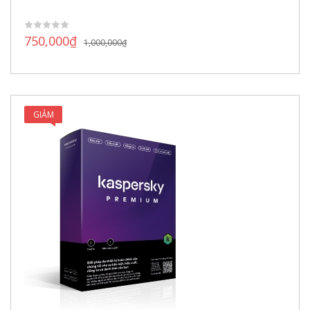
750,000
₫
1,000,000
₫
GIẢM
GIÁ!