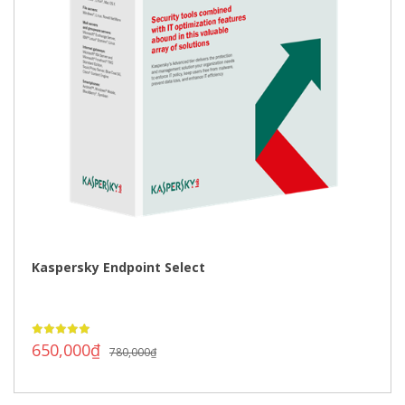
Kaspersky Endpoint Select
650,000
₫
780,000
₫