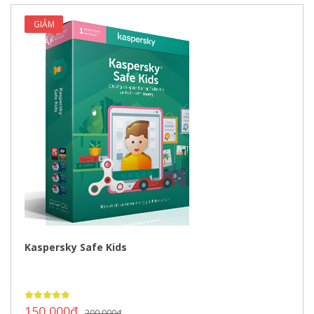
GIẢM
GIÁ!
Kaspersky Safe Kids
150,000
₫
200,000
₫