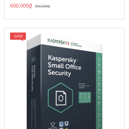
600,000
₫
900,000
₫
GIẢM
GIÁ!