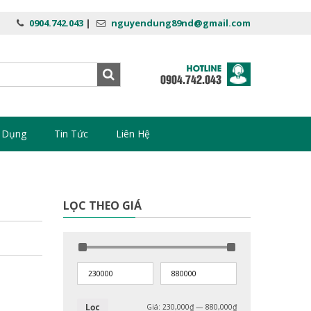
0904.742.043
|
nguyendung89nd@gmail.com
 Dụng
Tin Tức
Liên Hệ
LỌC THEO GIÁ
Lọc
Giá:
230,000₫
—
880,000₫