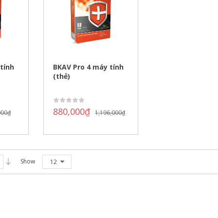
tính
BKAV Pro 4 máy tính
(thẻ)
880,000
₫
000
₫
1,196,000
₫
Show
12