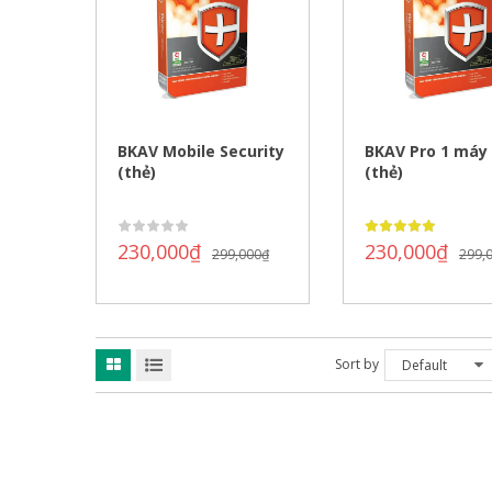
BKAV Mobile Security
BKAV Pro 1 máy 
(thẻ)
(thẻ)
230,000
₫
230,000
₫
299,000
₫
299,
Sort by
Default