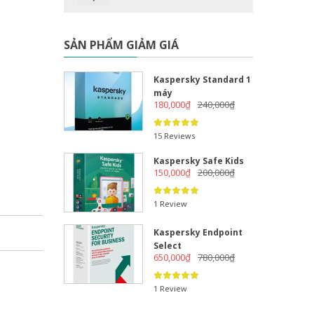
SẢN PHẨM GIẢM GIÁ
Kaspersky Standard 1
máy
180,000
₫
240,000
₫
15 Reviews
Kaspersky Safe Kids
150,000
₫
200,000
₫
1 Review
Kaspersky Endpoint
Select
650,000
₫
780,000
₫
1 Review