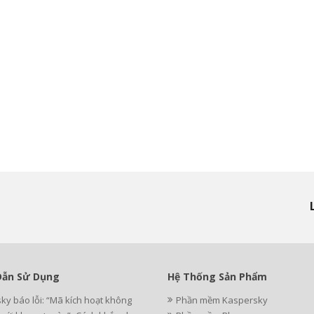
ẫn Sử Dụng
Hệ Thống Sản Phẩm
ky báo lỗi: “Mã kích hoạt không
Phần mềm Kaspersky