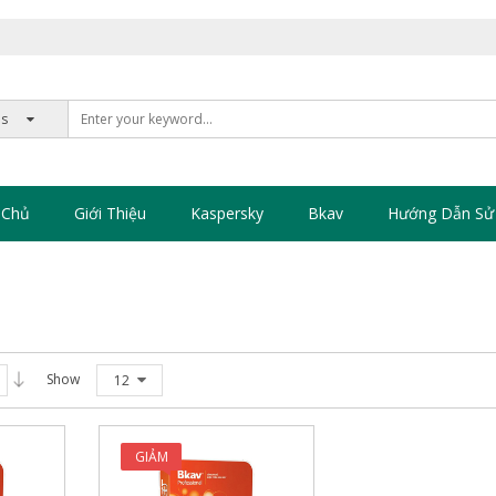
 Chủ
Giới Thiệu
Kaspersky
Bkav
Hướng Dẫn Sử
Show
12
GIẢM
GIÁ!