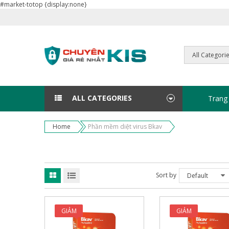
#market-totop {display:none}
ALL CATEGORIES
Trang
Home
Phần mềm diệt virus Bkav
Sort by
Default
GIẢM
GIẢM
GIÁ!
GIÁ!