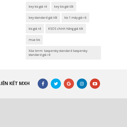
key kis giá rẻ
key kis giá tốt
key standard giá tốt
kis 1 máy giá rẻ
kis giá rẻ
KSOS chính hãng giá tốt
mua kis
Xóa term: kaspersky standard kaspersky
standard giá rẻ
LIÊN KẾT MXH