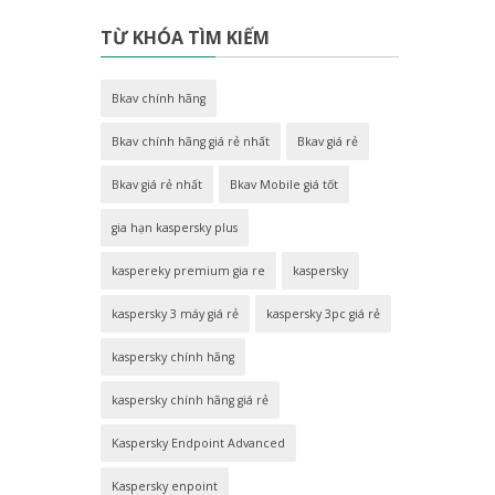
TỪ KHÓA TÌM KIẾM
Bkav chính hãng
Bkav chính hãng giá rẻ nhất
Bkav giá rẻ
Bkav giá rẻ nhất
Bkav Mobile giá tốt
gia hạn kaspersky plus
kaspereky premium gia re
kaspersky
kaspersky 3 máy giá rẻ
kaspersky 3pc giá rẻ
kaspersky chính hãng
kaspersky chính hãng giá rẻ
Kaspersky Endpoint Advanced
Kaspersky enpoint