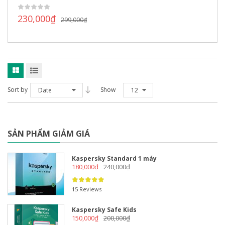
230,000
₫
299,000
₫
Sort by
Show
Date
12
SẢN PHẨM GIẢM GIÁ
Kaspersky Standard 1 máy
180,000
₫
240,000
₫
15 Reviews
Kaspersky Safe Kids
150,000
₫
200,000
₫