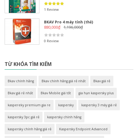
1 Review
BKAV Pro 4 máy tính (thẻ)
880,000
₫
1,196,000
₫
0 Review
TỪ KHÓA TÌM KIẾM
Bkav chính hãng
Bkav chính hãng giá rẻ nhất
Bkav giá rẻ
Bkav giá rẻ nhất
Bkav Mobile giá tốt
gia hạn kaspersky plus
kaspereky premium gia re
kaspersky
kaspersky 3 máy giá rẻ
kaspersky 3pc giá rẻ
kaspersky chính hãng
kaspersky chính hãng giá rẻ
Kaspersky Endpoint Advanced