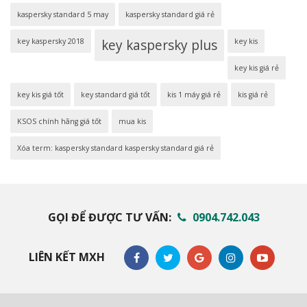
kaspersky standard 5 may
kaspersky standard giá rẻ
key kaspersky 2018
key kaspersky plus
key kis
key kis giá rẻ
key kis giá tốt
key standard giá tốt
kis 1 máy giá rẻ
kis giá rẻ
KSOS chính hãng giá tốt
mua kis
Xóa term: kaspersky standard kaspersky standard giá rẻ
GỌI ĐỂ ĐƯỢC TƯ VẤN:
0904.742.043
LIÊN KẾT MXH