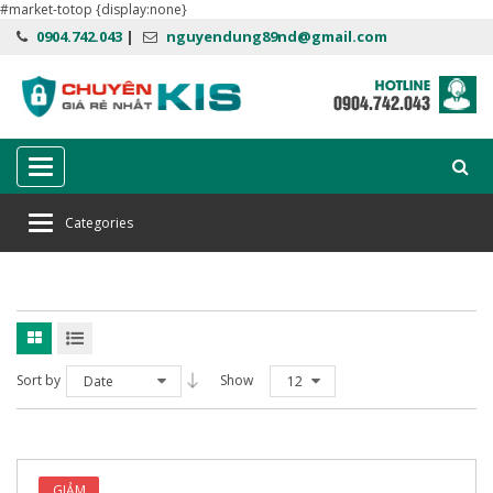
#market-totop {display:none}
0904.742.043
|
nguyendung89nd@gmail.com
Categories
Categories
Home
Phần mềm diệt virus Bkav
Bkav Mobile
Sort by
Show
Date
12
GIẢM