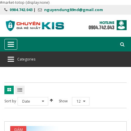
#market-totop {display:none}
0904.742.043
|
nguyendung89nd@gmail.com
Categories
Categories
Home
key kaspersky plus
Sort by
Show
Date
12
GIẢM