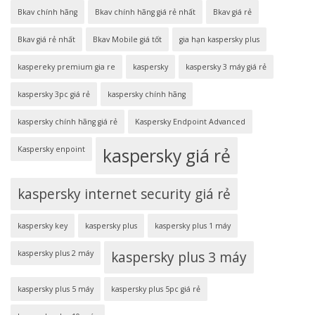
Bkav chính hãng
Bkav chính hãng giá rẻ nhất
Bkav giá rẻ
Bkav giá rẻ nhất
Bkav Mobile giá tốt
gia hạn kaspersky plus
kaspereky premium gia re
kaspersky
kaspersky 3 máy giá rẻ
kaspersky 3pc giá rẻ
kaspersky chính hãng
kaspersky chính hãng giá rẻ
Kaspersky Endpoint Advanced
Kaspersky enpoint
kaspersky giá rẻ
kaspersky internet security giá rẻ
kaspersky key
kaspersky plus
kaspersky plus 1 máy
kaspersky plus 2 máy
kaspersky plus 3 máy
kaspersky plus 5 máy
kaspersky plus 5pc giá rẻ