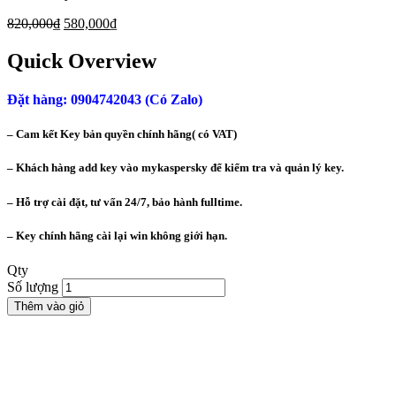
820,000
₫
580,000
₫
Quick Overview
Đặt hàng: 0904742043 (Có Zalo)
– Cam kết Key bản quyền chính hãng( có VAT)
– Khách hàng add key vào mykaspersky để kiểm tra và quản lý key.
– Hỗ trợ cài đặt, tư vấn 24/7, bảo hành fulltime.
– Key chính hãng cài lại win không giới hạn.
Qty
Số lượng
Thêm vào giỏ