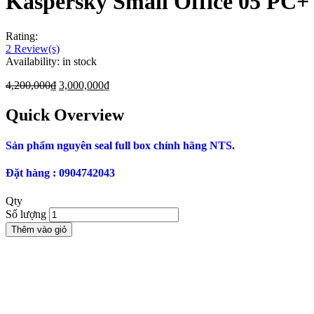
Kaspersky Small Office 05 PC+ 
Rating:
2
Review(s)
Availability:
in stock
4,200,000
₫
3,000,000
₫
Quick Overview
Sản phẩm nguyên seal full box chính hãng NTS.
Đặt hàng : 0904742043
Qty
Số lượng
Thêm vào giỏ