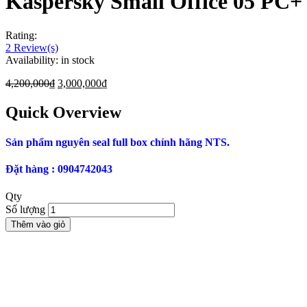
Kaspersky Small Office 05 PC+ 
Rating:
2
Review(s)
Availability:
in stock
4,200,000
₫
3,000,000
₫
Quick Overview
Sản phẩm nguyên seal full box chính hãng NTS.
Đặt hàng : 0904742043
Qty
Số lượng
Thêm vào giỏ