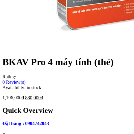
BKAV Pro 4 máy tính (thẻ)
Rating:
0
Review(s)
Availability:
in stock
1,196,000
₫
880,000
₫
Quick Overview
Đặt hàng : 0904742043