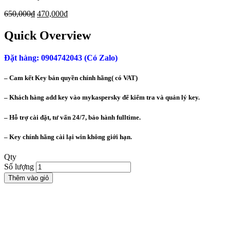
650,000
₫
470,000
₫
Quick Overview
Đặt hàng: 0904742043 (Có Zalo)
– Cam kết Key bản quyền chính hãng( có VAT)
– Khách hàng add key vào mykaspersky để kiểm tra và quản lý key.
– Hỗ trợ cài đặt, tư vấn 24/7, bảo hành fulltime.
– Key chính hãng cài lại win không giới hạn.
Qty
Số lượng
Thêm vào giỏ