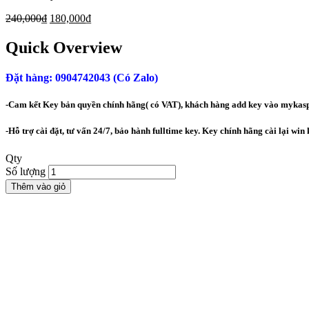
240,000
₫
180,000
₫
Quick Overview
Đặt hàng: 0904742043 (Có Zalo)
-Cam kết Key bản quyền chính hãng( có VAT), khách hàng add key vào mykaspe
-Hỗ trợ cài đặt, tư vấn 24/7, bảo hành fulltime key. Key chính hãng cài lại win
Qty
Số lượng
Thêm vào giỏ