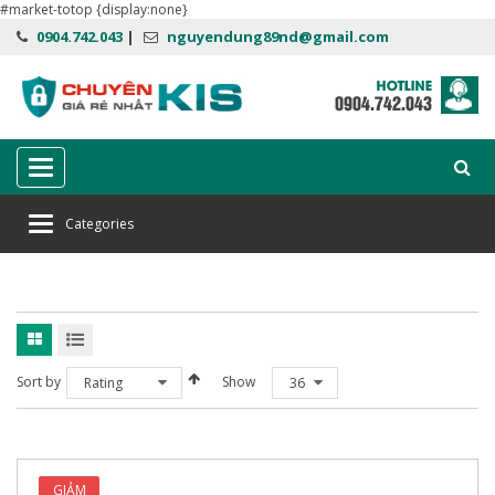
#market-totop {display:none}
0904.742.043
|
nguyendung89nd@gmail.com
Categories
Categories
Home
kaspersky plus 10 máy
Sort by
Show
Rating
36
GIẢM