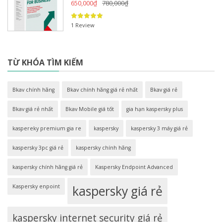
650,000
₫
780,000
₫
1 Review
TỪ KHÓA TÌM KIẾM
Bkav chính hãng
Bkav chính hãng giá rẻ nhất
Bkav giá rẻ
Bkav giá rẻ nhất
Bkav Mobile giá tốt
gia hạn kaspersky plus
kaspereky premium gia re
kaspersky
kaspersky 3 máy giá rẻ
kaspersky 3pc giá rẻ
kaspersky chính hãng
kaspersky chính hãng giá rẻ
Kaspersky Endpoint Advanced
Kaspersky enpoint
kaspersky giá rẻ
kaspersky internet security giá rẻ