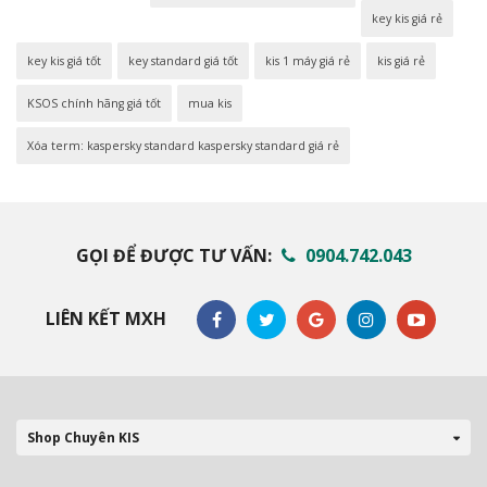
key kis giá rẻ
key kis giá tốt
key standard giá tốt
kis 1 máy giá rẻ
kis giá rẻ
KSOS chính hãng giá tốt
mua kis
Xóa term: kaspersky standard kaspersky standard giá rẻ
GỌI ĐỂ ĐƯỢC TƯ VẤN:
0904.742.043
LIÊN KẾT MXH
Shop Chuyên KIS