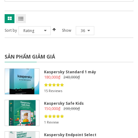
Sort by
Show
Rating
36
SẢN PHẨM GIẢM GIÁ
Kaspersky Standard 1 máy
180,000
₫
240,000
₫
15 Reviews
Kaspersky Safe Kids
150,000
₫
200,000
₫
1 Review
Kaspersky Endpoint Select