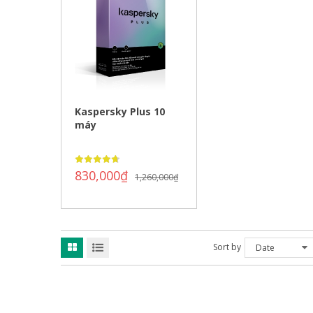
Kaspersky Plus 10
máy
830,000
₫
1,260,000
₫
Sort by
Date