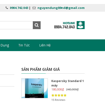
0904.742.043
|
nguyendung89nd@gmail.com
 Dụng
Tin Tức
Liên Hệ
SẢN PHẨM GIẢM GIÁ
Kaspersky Standard 1
máy
180,000
₫
240,000
₫
15 Reviews