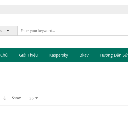
 Chủ
Giới Thiệu
Kaspersky
Bkav
Hướng Dẫn Sử
Show
36