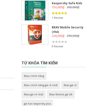
Kaspersky Safe Kids
150,000
₫
200,000
₫
1 Review
BKAV Mobile Security
(thẻ)
230,000
₫
299,000
₫
0 Review
TỪ KHÓA TÌM KIẾM
Bkav chính hãng
Bkav chính hãng giá rẻ nhất
Bkav giá rẻ
Bkav giá rẻ nhất
Bkav Mobile giá tốt
gia hạn kaspersky plus