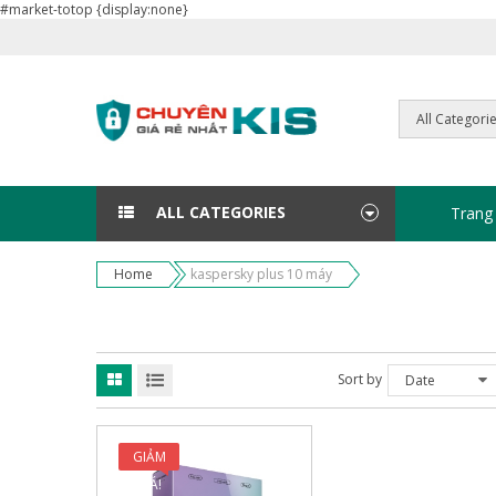
#market-totop {display:none}
ALL CATEGORIES
Trang
Home
kaspersky plus 10 máy
Sort by
Date
GIẢM
GIÁ!