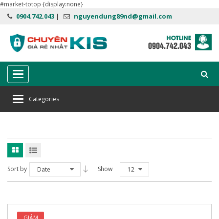
#market-totop {display:none}
0904.742.043
|
nguyendung89nd@gmail.com
Categories
Categories
Home
kaspersky plus 10 máy
Sort by
Show
Date
12
GIẢM