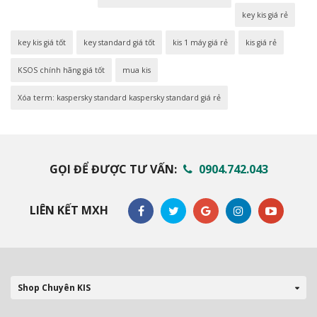
key kis giá rẻ
key kis giá tốt
key standard giá tốt
kis 1 máy giá rẻ
kis giá rẻ
KSOS chính hãng giá tốt
mua kis
Xóa term: kaspersky standard kaspersky standard giá rẻ
GỌI ĐỂ ĐƯỢC TƯ VẤN:
0904.742.043
LIÊN KẾT MXH
Shop Chuyên KIS