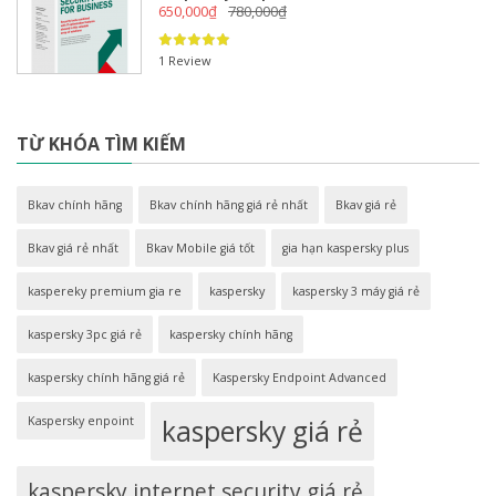
650,000
₫
780,000
₫
1 Review
TỪ KHÓA TÌM KIẾM
Bkav chính hãng
Bkav chính hãng giá rẻ nhất
Bkav giá rẻ
Bkav giá rẻ nhất
Bkav Mobile giá tốt
gia hạn kaspersky plus
kaspereky premium gia re
kaspersky
kaspersky 3 máy giá rẻ
kaspersky 3pc giá rẻ
kaspersky chính hãng
kaspersky chính hãng giá rẻ
Kaspersky Endpoint Advanced
Kaspersky enpoint
kaspersky giá rẻ
kaspersky internet security giá rẻ